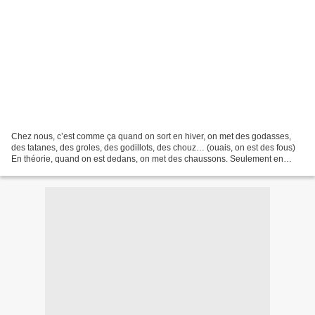
Chez nous, c’est comme ça quand on sort en hiver, on met des godasses,
des tatanes, des groles, des godillots, des chouz… (ouais, on est des fous)
En théorie, quand on est dedans, on met des chaussons. Seulement en
théorie et aussi dans mes rêves. Ce...