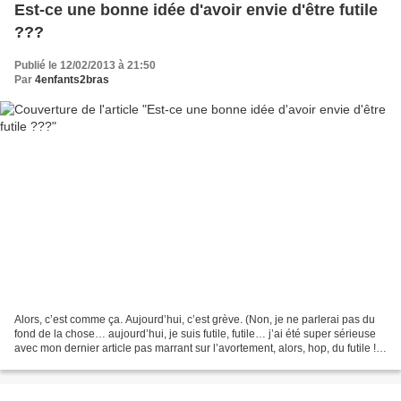
Est-ce une bonne idée d'avoir envie d'être futile
???
Publié le 12/02/2013 à 21:50
Par
4enfants2bras
Alors, c’est comme ça. Aujourd’hui, c’est grève. (Non, je ne parlerai pas du
fond de la chose… aujourd’hui, je suis futile, futile… j’ai été super sérieuse
avec mon dernier article pas marrant sur l’avortement, alors, hop, du futile !)
Y’a des fois, où,...