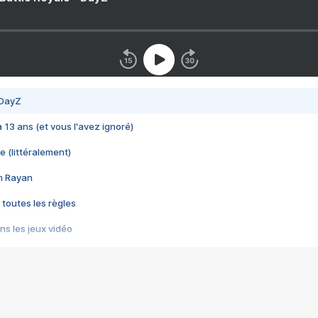
 DayZ
 a 13 ans (et vous l'avez ignoré)
e (littéralement)
im Rayan
 toutes les règles
s les jeux vidéo
us choquant de Rockstar ? - Le scandale BULLY
e plus moche de Steam
du RÊVE tourne au CAUCHEMAR