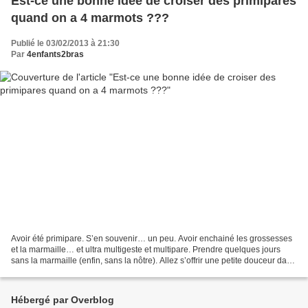
Est-ce une bonne idée de croiser des primipares
quand on a 4 marmots ???
Publié le 03/02/2013 à 21:30
Par
4enfants2bras
Avoir été primipare. S’en souvenir… un peu. Avoir enchainé les grossesses
et la marmaille… et ultra multigeste et multipare. Prendre quelques jours
sans la marmaille (enfin, sans la nôtre). Allez s’offrir une petite douceur dans
un salon de thé… fuir...
Hébergé par Overblog