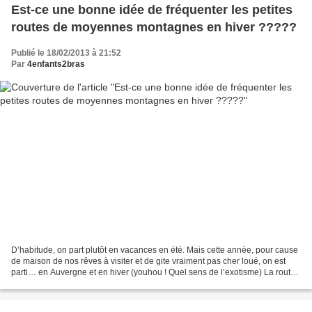
Est-ce une bonne idée de fréquenter les petites
routes de moyennes montagnes en hiver ?????
Publié le 18/02/2013 à 21:52
Par
4enfants2bras
D’habitude, on part plutôt en vacances en été. Mais cette année, pour cause
de maison de nos rêves à visiter et de gite vraiment pas cher loué, on est
parti… en Auvergne et en hiver (youhou ! Quel sens de l’exotisme) La route
de l’aller a été longue,...