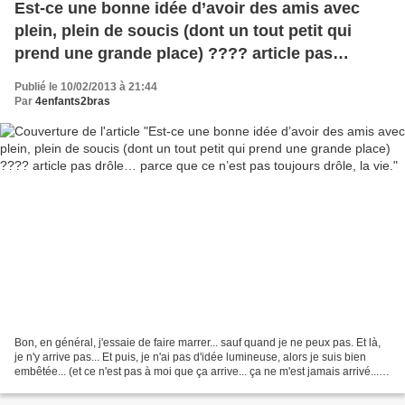
Est-ce une bonne idée d’avoir des amis avec
plein, plein de soucis (dont un tout petit qui
prend une grande place) ???? article pas
drôle… parce que ce n’est pas toujours drôle, la
Publié le 10/02/2013 à 21:44
vie.
Par
4enfants2bras
Bon, en général, j'essaie de faire marrer... sauf quand je ne peux pas. Et là,
je n'y arrive pas... Et puis, je n'ai pas d'idée lumineuse, alors je suis bien
embêtée... (et ce n'est pas à moi que ça arrive... ça ne m'est jamais arrivé... et
si ça m'arrivait,...