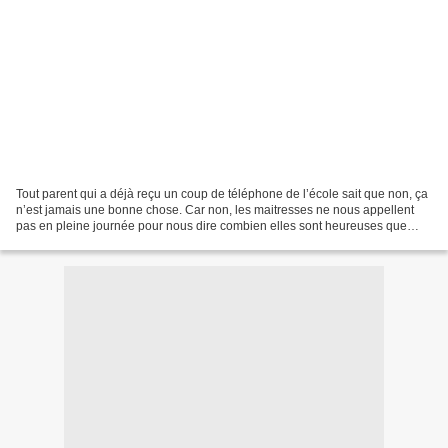
Tout parent qui a déjà reçu un coup de téléphone de l’école sait que non, ça
n’est jamais une bonne chose. Car non, les maitresses ne nous appellent
pas en pleine journée pour nous dire combien elles sont heureuses que
Jean-Kevin ait réussi sa dictée...