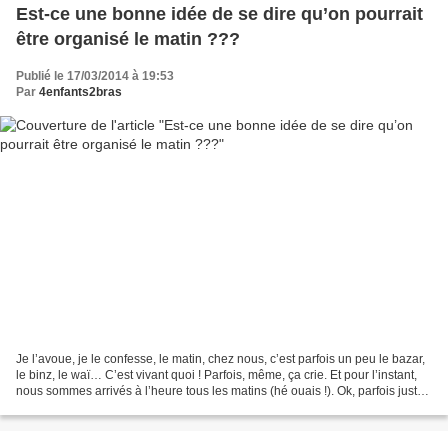
Est-ce une bonne idée de se dire qu’on pourrait
être organisé le matin ???
Publié le 17/03/2014 à 19:53
Par
4enfants2bras
Je l’avoue, je le confesse, le matin, chez nous, c’est parfois un peu le bazar,
le binz, le waï… C’est vivant quoi ! Parfois, même, ça crie. Et pour l’instant,
nous sommes arrivés à l’heure tous les matins (hé ouais !). Ok, parfois juste
à l’heure, mais...