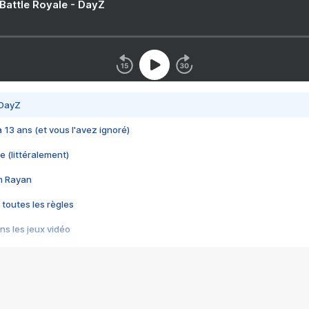
 Battle Royale - DayZ
 DayZ
 a 13 ans (et vous l'avez ignoré)
e (littéralement)
im Rayan
 toutes les règles
s les jeux vidéo
us choquant de Rockstar ? - Le scandale BULLY
e plus moche de Steam
du RÊVE tourne au CAUCHEMAR